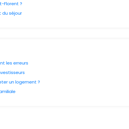
t-Florent ?
t du séjour
nt les erreurs
nvestisseurs
eter un logement ?
amiliale