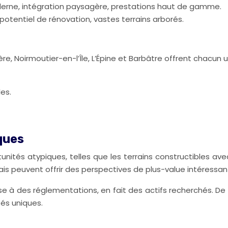
derne, intégration paysagère, prestations haut de gamme.
 potentiel de rénovation, vastes terrains arborés.
re, Noirmoutier-en-l’Île, L’Épine et Barbâtre offrent chacun
les.
ques
tunités atypiques, telles que les terrains constructibles av
ais peuvent offrir des perspectives de plus-value intéressan
se à des réglementations, en fait des actifs recherchés. D
tés uniques.