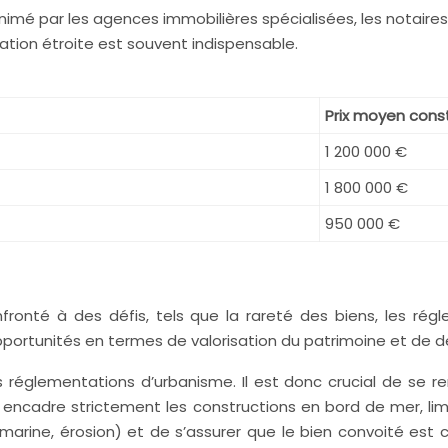
é par les agences immobilières spécialisées, les notaires 
ration étroite est souvent indispensable.
Prix moyen cons
1 200 000 €
1 800 000 €
950 000 €
fronté à des défis, tels que la rareté des biens, les rég
ortunités en termes de valorisation du patrimoine et de 
 réglementations d’urbanisme. Il est donc crucial de se re
toral encadre strictement les constructions en bord de mer, l
n marine, érosion) et de s’assurer que le bien convoité e