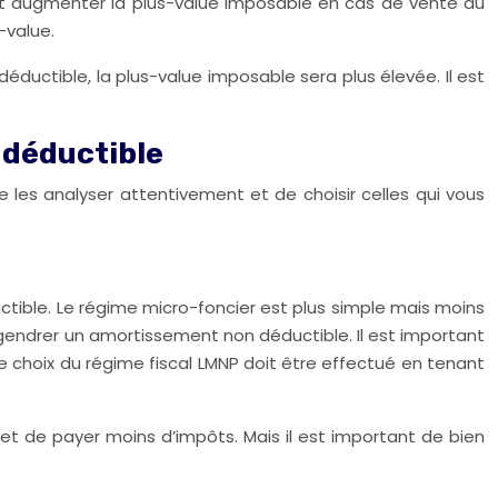
eut augmenter la plus-value imposable en cas de vente du
-value.
ductible, la plus-value imposable sera plus élevée. Il est
 déductible
de les analyser attentivement et de choisir celles qui vous
uctible. Le régime micro-foncier est plus simple mais moins
ngendrer un amortissement non déductible. Il est important
Le choix du régime fiscal LMNP doit être effectué en tenant
et de payer moins d’impôts. Mais il est important de bien