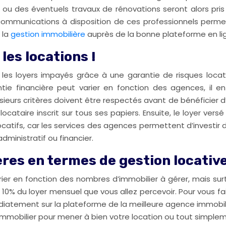
s ou des éventuels travaux de rénovations seront alors pr
de communications à disposition de ces professionnels perme
 la
gestion immobilière
auprès de la bonne plateforme en li
les locations !
 les loyers impayés grâce à une garantie de risques locati
antie financière peut varier en fonction des agences, il
eurs critères doivent être respectés avant de bénéficier d’
du locataire inscrit sur tous ses papiers. Ensuite, le loyer 
ocatifs, car les services des agences permettent d’investir
administratif ou financier.
ères en termes de gestion locativ
er en fonction des nombres d’immobilier à gérer, mais surt
0% du loyer mensuel que vous allez percevoir. Pour vous fair
atement sur la plateforme de la meilleure agence immobiliè
mmobilier pour mener à bien votre location ou tout simplemen