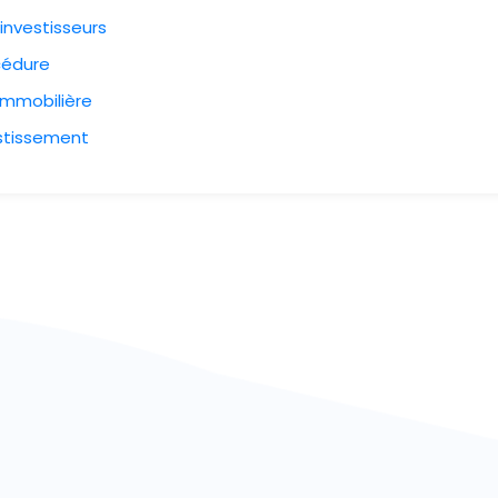
investisseurs
cédure
 immobilière
estissement